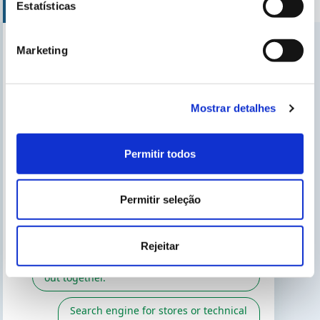
Estatísticas
Marketing
Encontre nosso distribuidor mais próximo
Encontre a sua loja
Mostrar detalhes
Permitir todos
PODE ESTAR INTERESSADO
Blog da Gre
Permitir seleção
Encontrar um instalador
Serviço pós-venda
Rejeitar
Catálogo Gre / Zodiac
Fluidra
Catálogo digital 2026