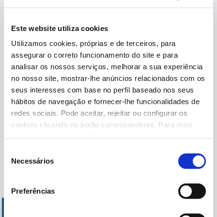
Este website utiliza cookies
Utilizamos cookies, próprias e de terceiros, para
assegurar o correto funcionamento do site e para
analisar os nossos serviços, melhorar a sua experiência
Depuradoras de cartucho
Depuradoras de areia
no nosso site, mostrar-lhe anúncios relacionados com os
seus interesses com base no perfil baseado nos seus
hábitos de navegação e fornecer-lhe funcionalidades de
redes sociais. Pode aceitar, rejeitar ou configurar os
cookies clicando no botão correspondente. Para mais
informações sobre a utilização de cookies, consulte a
nossa
Política de cookies
, disponível no rodapé deste
Seleção
site.
Necessários
de
consentimento
Preferências
Depuradoras de Aqualoon
Filtros independentes