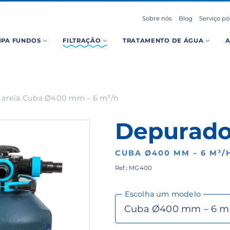
Sobre nós
Blog
Serviço p
MPA FUNDOS
FILTRAÇÃO
TRATAMENTO DE ÁGUA
 areia Cuba Ø400 mm – 6 m³/h
Depurador
CUBA Ø400 MM – 6 M³/
Ref.: MG400
Escolha um modelo