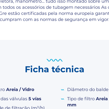
eletora, manômetro... tudo isso montado sobre u
m todos os acessórios de tubagem necessários As
 Gre estão certificadas pela norma europeia garan
cumpram com as normas de segurança em vigor
Ficha técnica
tro
Areia / Vidro
Diâmetro do bald
 das válvulas
5 vías
Tipo de filtro
Areia
mm
 de filtração (m³/h)