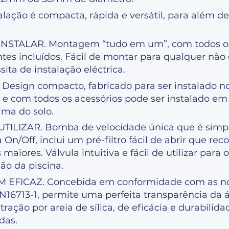
alação é compacta, rápida e versátil, para além de 
INSTALAR. Montagem “tudo em um”, com todos o
s incluídos. Fácil de montar para qualquer não e
ita de instalação eléctrica.
Design compacto, fabricado para ser instalado no
r e com todos os acessórios pode ser instalado e
ima do solo.
UTILIZAR. Bomba de velocidade única que é sim
 On/Off, inclui um pré-filtro fácil de abrir que reco
maiores. Válvula intuitiva e fácil de utilizar para
o da piscina.
M EFICAZ. Concebida em conformidade com as n
EN16713-1, permite uma perfeita transparência da
ltração por areia de sílica, de eficácia e durabilida
das.