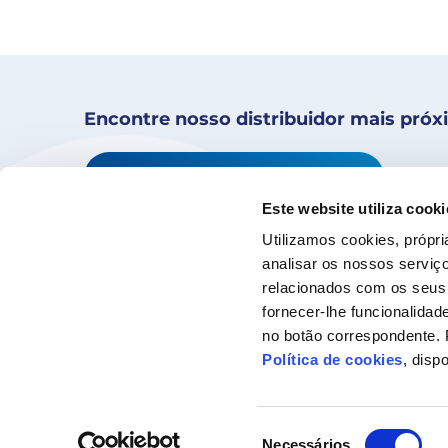
Encontre nosso distribuidor mais pró
Encontre a sua loja
Este website utiliza cooki
Utilizamos cookies, própri
analisar os nossos serviço
relacionados com os seus 
fornecer-lhe funcionalidade
no botão correspondente. 
Política de cookies
, disp
Seleção
Necessários