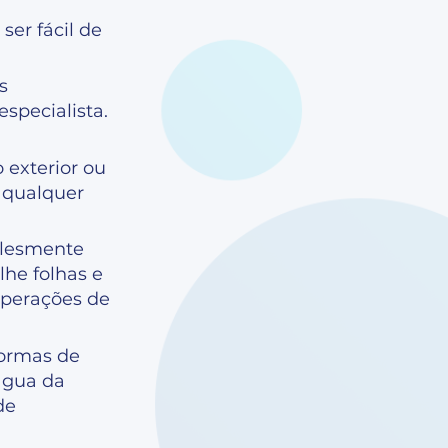
ser fácil de
s
specialista.
 exterior ou
m qualquer
plesmente
lhe folhas e
 operações de
ormas de
 água da
de