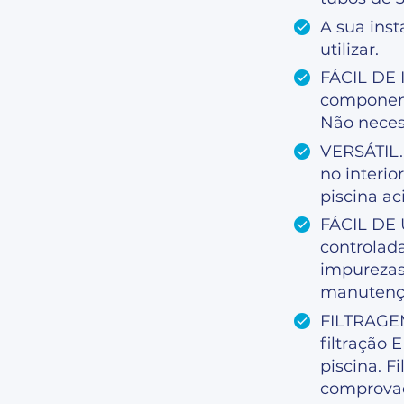
A sua inst
utilizar.
FÁCIL DE 
componente
Não necess
VERSÁTIL. 
no interio
piscina ac
FÁCIL DE 
controlada
impurezas 
manutençã
FILTRAGE
filtração 
piscina. Fi
comprova