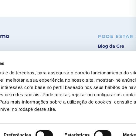
ximo
PODE ESTAR
Blog da Gre
Encontrar um in
es
Serviço pós-ven
as e de terceiros, para assegurar o correto funcionamento do sit
s, melhorar a sua experiência no nosso site, mostrar-lhe anúnc
Catálogo Gre / Z
interesses com base no perfil baseado nos seus hábitos de na
Fluidra
s de redes sociais. Pode aceitar, rejeitar ou configurar os cooki
Para mais informações sobre a utilização de cookies, consulte 
Catálogo digital
onível no rodapé deste site.
Preferências
Estatísticas
Marke