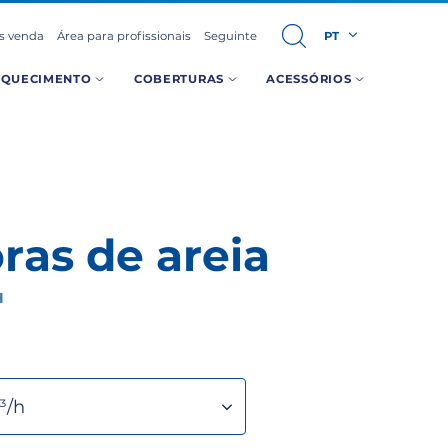
ós venda
Área para profissionais
Seguinte
PT
AQUECIMENTO
COBERTURAS
ACESSÓRIOS
as de areia
H