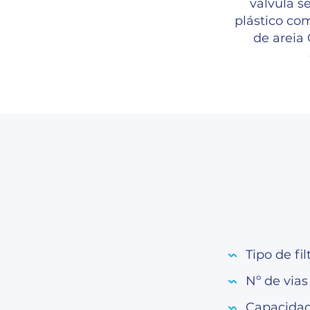
válvula s
plástico co
de areia
Tipo de fil
Nº de vias
Capacidade