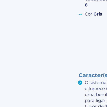
6
Cor
Gris
Caracterí
O sistema
e fornece 
uma bomba 
para ligar
tubos de