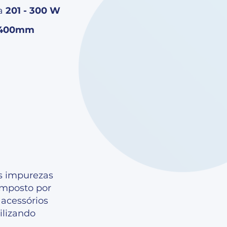
ba
201 - 300 W
400mm
as impurezas
composto por
 acessórios
ilizando