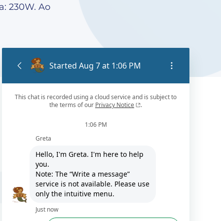
: 230W. Ao
DE / EN / ES / FR / IT / NL / PT