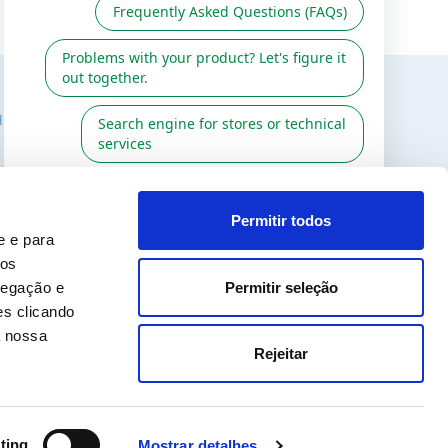
 INTERESSADO
SIGA-NOS EM
stalador
Permitir todos
da
e e para
ios
odiac
Permitir seleção
vegação e
es clicando
a nossa
 2026
Rejeitar
ting
Mostrar detalhes