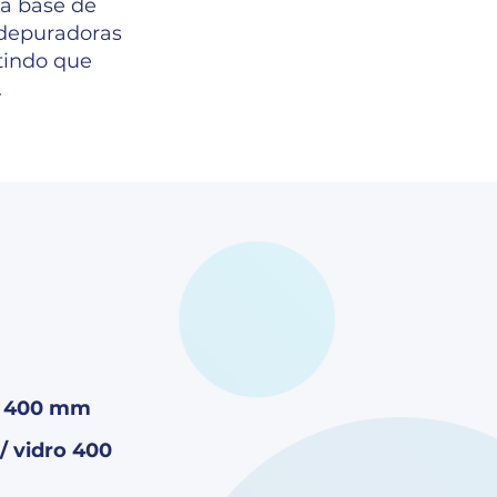
ma base de
 depuradoras
tindo que
.
e
400 mm
 / vidro 400