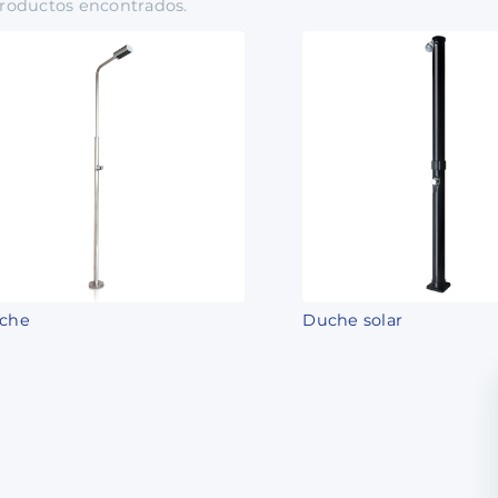
roductos
encontrados.
che
Duche solar