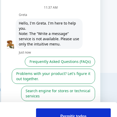
 INTERESSADO
SIGA-NOS EM
stalador
Permitir todos