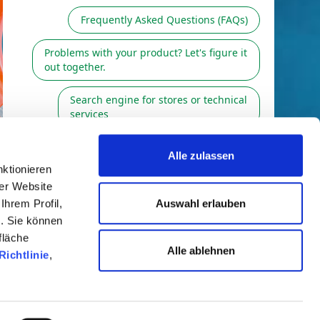
Alle zulassen
ktionieren
rer Website
Auswahl erlauben
Ihrem Profil,
n. Sie können
fläche
Alle ablehnen
Richtlinie
,
AUCH
FOLGEN SIE UNS
T
AUF