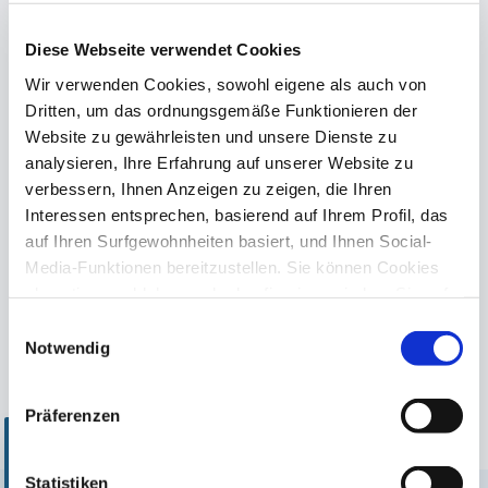
Diese Webseite verwendet Cookies
Wir verwenden Cookies, sowohl eigene als auch von
Dritten, um das ordnungsgemäße Funktionieren der
GRE Skimmer
Universal Skimmer
Website zu gewährleisten und unsere Dienste zu
analysieren, Ihre Erfahrung auf unserer Website zu
verbessern, Ihnen Anzeigen zu zeigen, die Ihren
Interessen entsprechen, basierend auf Ihrem Profil, das
auf Ihren Surfgewohnheiten basiert, und Ihnen Social-
Media-Funktionen bereitzustellen. Sie können Cookies
akzeptieren, ablehnen oder konfigurieren, indem Sie auf
die entsprechende Schaltfläche klicken. Weitere
Einwilligungsauswahl
Informationen zur Verwendung von Cookies finden Sie in
Notwendig
unserer
Cookie-Richtlinie
, die im Footer dieser Website
Skimmer-Zubehör
verfügbar ist.
Präferenzen
Statistiken