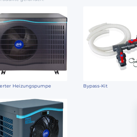
verter Heizungspumpe
Bypass-Kit