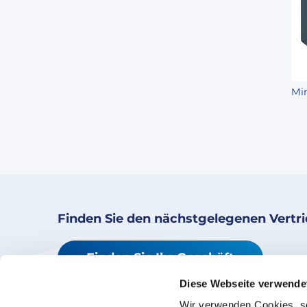
Mi
Finden Sie den nächstgelegenen Vertr
Finden Sie Ihr Geschäft
Diese Webseite verwende
Wir verwenden Cookies, s