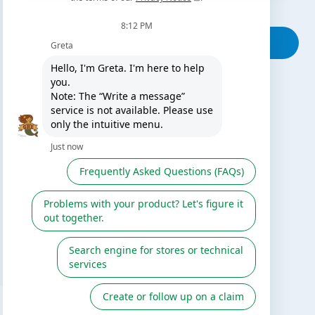
Vertriebspartner
Finden Sie Ihr Geschäft
VIELLEICHT AUCH INTERESSANT
Der Blog von Gre
Installationsfirma suchen
Reklamationsformular
Gre / Zodiac Katalog
Fluidra
Digitaler Katalog 2026
FOLGEN SIE UNS AUF