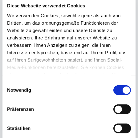
Diese Webseite verwendet Cookies
Wir verwenden Cookies, sowohl eigene als auch von
Dritten, um das ordnungsgemäße Funktionieren der
Website zu gewährleisten und unsere Dienste zu
analysieren, Ihre Erfahrung auf unserer Website zu
verbessern, Ihnen Anzeigen zu zeigen, die Ihren
Interessen entsprechen, basierend auf Ihrem Profil, das
auf Ihren Surfgewohnheiten basiert, und Ihnen Social-
Media-Funktionen bereitzustellen. Sie können Cookies
Planenaufroller
Sommerabdeckplanen für
Quadratbecken
akzeptieren, ablehnen oder konfigurieren, indem Sie auf
die entsprechende Schaltfläche klicken. Weitere
Einwilligungsauswahl
Informationen zur Verwendung von Cookies finden Sie in
Notwendig
unserer
Cookie-Richtlinie
, die im Footer dieser Website
verfügbar ist.
Präferenzen
Statistiken