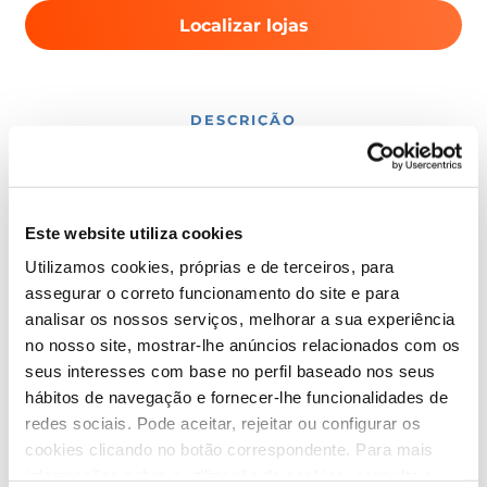
Localizar lojas
DESCRIÇÃO
As coberturas de verão utilizam-se quando
ninguém está a usar a piscina e permitem manter
o calor da água durante o dia ou a noite. Além
disso contribuem a manter a piscina livre de
Este website utiliza cookies
sujidade e manter a água da piscina limpa ao
Utilizamos cookies, próprias e de terceiros, para
deixar as partículas maiores na superfície. A
assegurar o correto funcionamento do site e para
utilização de uma cobertura durante a época alta
analisar os nossos serviços, melhorar a sua experiência
(4 meses) significa menos 50% de evaporação da
no nosso site, mostrar-lhe anúncios relacionados com os
água.
seus interesses com base no perfil baseado nos seus
hábitos de navegação e fornecer-lhe funcionalidades de
A grande vantagem destas coberturas é que
podem adaptar-se também a outros modelos de
redes sociais. Pode aceitar, rejeitar ou configurar os
piscinas como as piscinas insufláveis ou tubulares.
cookies clicando no botão correspondente. Para mais
O grossor das coberturas de verão Gre variam de
informações sobre a utilização de cookies, consulte a