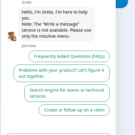
Encontre a sua loja
PODE ESTAR INTERESSADO
Blog da Gre
Encontrar um instalador
Serviço pós-venda
Catálogo Gre / Zodiac
Fluidra
Catálogo digital 2026
SIGA-NOS EM