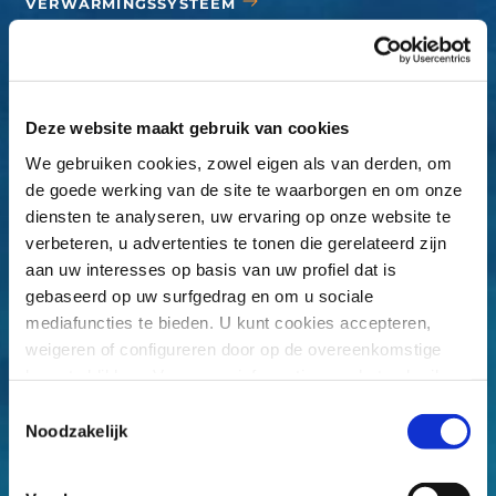
VERWARMINGSSYSTEEM
AFDEKZEILEN
ACCESSOIRES
Deze website maakt gebruik van cookies
We gebruiken cookies, zowel eigen als van derden, om
de goede werking van de site te waarborgen en om onze
diensten te analyseren, uw ervaring op onze website te
verbeteren, u advertenties te tonen die gerelateerd zijn
aan uw interesses op basis van uw profiel dat is
gebaseerd op uw surfgedrag en om u sociale
mediafuncties te bieden. U kunt cookies accepteren,
weigeren of configureren door op de overeenkomstige
knop te klikken. Voor meer informatie over het gebruik
van cookies, raadpleegt u ons
Cookiebeleid
,
Toestemmingsselectie
beschikbaar in de footer van deze website.
Noodzakelijk