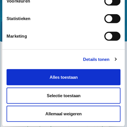
Voorkeuren
Statistieken
Marketing
Zoek uw dichtstbijzijnde verdeler
Details tonen
Vind uw winkel
Alles toestaan
Selectie toestaan
MISSCHIEN BENT U GEÏNTERESSEERD IN
Gre's blog
Een installateur vinden
Allemaal weigeren
Dienst na verkoop