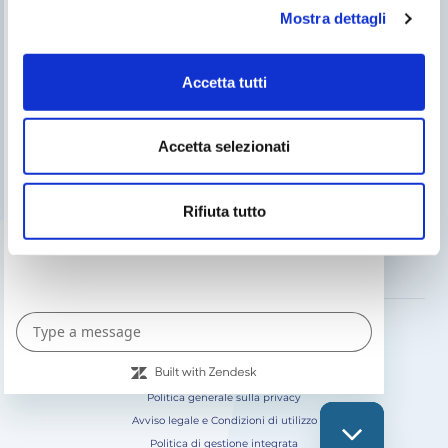
Mostra dettagli
Cerca un installatore
Servizio post vendita
Accetta tutti
Catalogo Gre
Fluidra
Accetta selezionati
Catalogo digitale 2026
Rifiuta tutto
SEGUICI SU
Politica generale sulla privacy
Avviso legale e Condizioni di utilizzo
Politica di gestione integrata