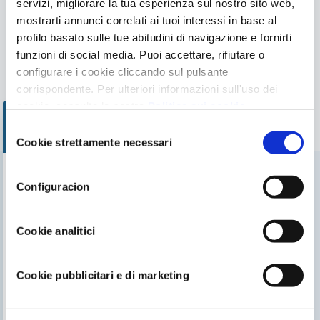
servizi, migliorare la tua esperienza sul nostro sito web,
mostrarti annunci correlati ai tuoi interessi in base al
profilo basato sulle tue abitudini di navigazione e fornirti
funzioni di social media. Puoi accettare, rifiutare o
configurare i cookie cliccando sul pulsante
Robots
Pulitori elettrici manuali a
corrispondente. Per ulteriori informazioni sull'uso dei
batteria per fondo piscina
cookie, consulta la nostra
Politica sui cookie
,
disponibile nel footer di questo sito web.
Selezione
Cookie strettamente necessari
del
consenso
Configuracion
Trova il nostro rivenditore più vicino
Cerca il negozio più vicino a te
Cookie analitici
Cookie pubblicitari e di marketing
TI PUÒ INTERESSARE
Il blog di Gre