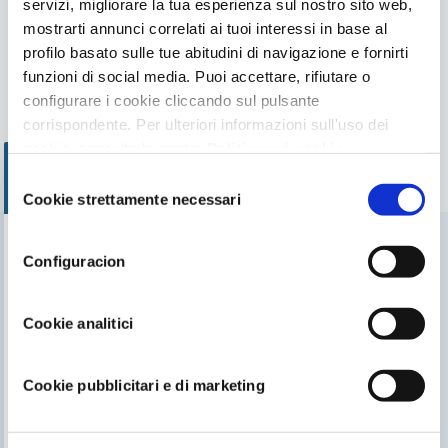
servizi, migliorare la tua esperienza sul nostro sito web,
mostrarti annunci correlati ai tuoi interessi in base al
profilo basato sulle tue abitudini di navigazione e fornirti
funzioni di social media. Puoi accettare, rifiutare o
configurare i cookie cliccando sul pulsante
Illuminazione per piscine
Illuminazione per piscine
corrispondente. Per ulteriori informazioni sull'uso dei
interrate
fuori terra
cookie, consulta la nostra
Politica sui cookie
,
disponibile nel footer di questo sito web.
Selezione
Cookie strettamente necessari
del
consenso
Configuracion
Trova il nostro rivenditore più vicino
Cerca il negozio più vicino a te
Cookie analitici
Cookie pubblicitari e di marketing
TI PUÒ INTERESSARE
Il blog di Gre