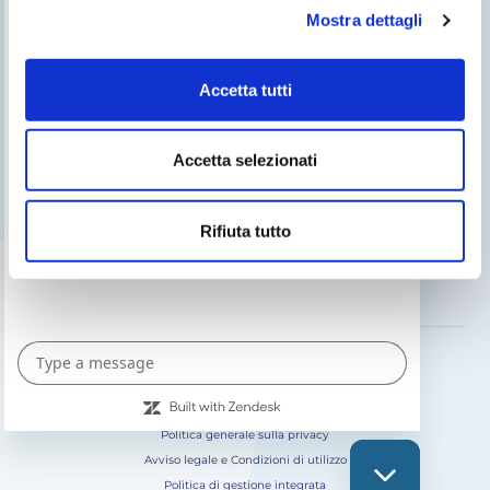
Mostra dettagli
Cerca un installatore
Servizio post vendita
Accetta tutti
Catalogo Gre
Fluidra
Accetta selezionati
Catalogo digitale 2026
Rifiuta tutto
SEGUICI SU
Politica generale sulla privacy
Avviso legale e Condizioni di utilizzo
Politica di gestione integrata