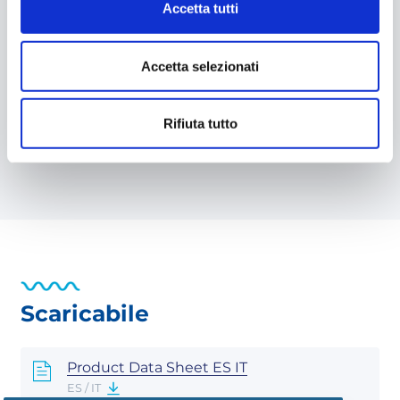
Sistema beaded. Questo sistema offre
Accetta tutti
durabilità e il design ne facilita il
posizionamento
Accetta selezionati
Dimensione della piscina: Ø300 x 120 cm
Spessore del liner: 60/100
Materiale: PVC
Rifiuta tutto
Referenza: PR3013FE
Scaricabile
Product Data Sheet ES IT
ES / IT