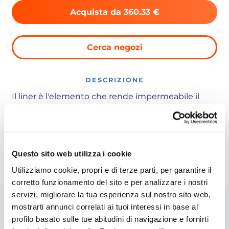
Acquista da 360.33 €
Cerca negozi
DESCRIZIONE
Il liner è l'elemento che rende impermeabile il
guscio della piscina. GRE offre un'ampia gamma
di liner in vari spessori (tra 60/100 e 75/100) per
soddisfare tutte le esigenze delle gamme di
piscine interrate GRE. Nella gamma di liner per
Questo sito web utilizza i cookie
piscine interrate rotonde, il sistema che
utilizziamo è: Beaded
Utilizziamo cookie, propri e di terze parti, per garantire il
corretto funzionamento del sito e per analizzare i nostri
servizi, migliorare la tua esperienza sul nostro sito web,
mostrarti annunci correlati ai tuoi interessi in base al
profilo basato sulle tue abitudini di navigazione e fornirti
Caratteristiche del prodotto