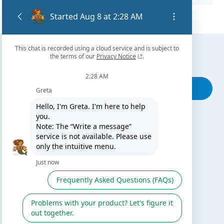
Trova il nostro rivenditore più vicino
Cerca il negozio più vicino a te
TI PUÒ INTERESSARE
Il blog di Gre
Cerca un installatore
Servizio post vendita
Catalogo Gre
Fluidra