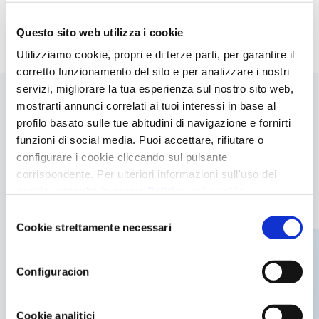
Accessori di collegamento valvole adattatori e
qualsiasi accessorio per il collegamento dei tubi e
Questo sito web utilizza i cookie
impianto di filtrazione della tua piscina.
Utilizziamo cookie, propri e di terze parti, per garantire il
corretto funzionamento del sito e per analizzare i nostri
servizi, migliorare la tua esperienza sul nostro sito web,
mostrarti annunci correlati ai tuoi interessi in base al
profilo basato sulle tue abitudini di navigazione e fornirti
Dotazione
funzioni di social media. Puoi accettare, rifiutare o
configurare i cookie cliccando sul pulsante
Caratteristiche del prodotto:
corrispondente. Per ulteriori informazioni sull'uso dei
cookie, consulta la nostra
Politica sui cookie
,
·Valvola per tubo filettata maschio
disponibile nel footer di questo sito web.
Selezione
con Ø 50 mm PN10
Cookie strettamente necessari
del
Dispone di un rubinetto di arresto che
consenso
consente il controllo del passaggio del fluido
Configuracion
mediante apertura e chiusura
Unione semplice
Progettata per unioni nelle piscine sistemi di
Cookie analitici