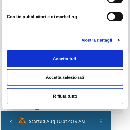
irrigazione o trattamento dell'acqua
Semplice manutenzione
Cookie pubblicitari e di marketing
Pressione di esercizio PN10
Materiale: PVC
Mostra dettagli
Accetta tutti
Accetta selezionati
Scaricabile
Rifiuta tutto
Product data sheet
FR / IT