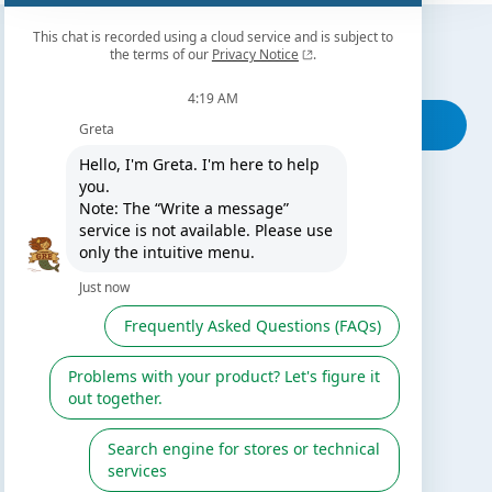
Trova il nostro rivenditore più vicino
Cerca il negozio più vicino a te
TI PUÒ INTERESSARE
Il blog di Gre
Cerca un installatore
Servizio post vendita
Catalogo Gre
Fluidra
Catalogo digitale 2026