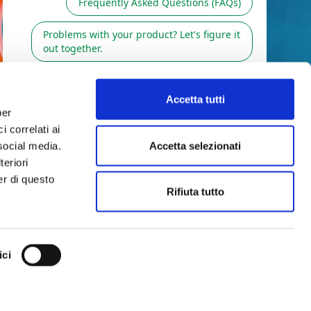
Accetta tutti
per
i correlati ai
Accetta selezionati
 social media.
teriori
ter di questo
Rifiuta tutto
ici
RESSARE
SEGUICI SU