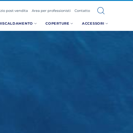
izio post-vendita
Area per professionisti
Contatto
RISCALDAMENTO
COPERTURE
ACCESSORI