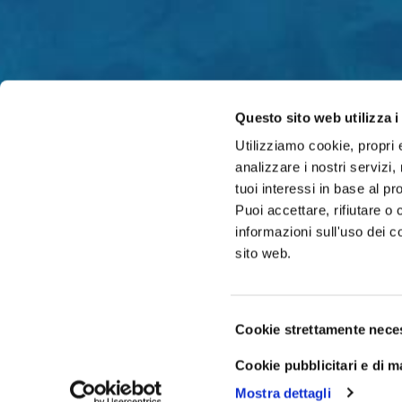
Questo sito web utilizza i
Utilizziamo cookie, propri e
analizzare i nostri servizi,
tuoi interessi in base al pr
Puoi accettare, rifiutare o
informazioni sull'uso dei c
sito web.
Selezione
Cookie strettamente nece
del
Trova il nostro rivenditore più vicino
consenso
Cookie pubblicitari e di m
Mostra dettagli