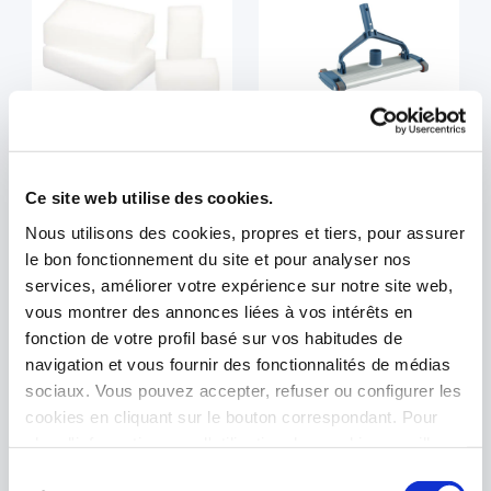
Autres accessoires de
Nettoyeurs manuels
nettoyage
Ce site web utilise des cookies.
Nous utilisons des cookies, propres et tiers, pour assurer
le bon fonctionnement du site et pour analyser nos
services, améliorer votre expérience sur notre site web,
vous montrer des annonces liées à vos intérêts en
fonction de votre profil basé sur vos habitudes de
navigation et vous fournir des fonctionnalités de médias
sociaux. Vous pouvez accepter, refuser ou configurer les
cookies en cliquant sur le bouton correspondant. Pour
plus d'informations sur l'utilisation des cookies, veuillez
Épuisette de surface
Épuisette de fond
consulter notre
Politique de cookies
, disponible dans le
Sélection