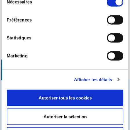
pied de page de ce site web.
Nécessaires
du
consentement
Préférences
Statistiques
Brosses
Manches télescopiques
Marketing
Afficher les détails
Trouvez notre distributeur le plus proche
Autoriser tous les cookies
Cherchez votre magasin
Autoriser la sélection