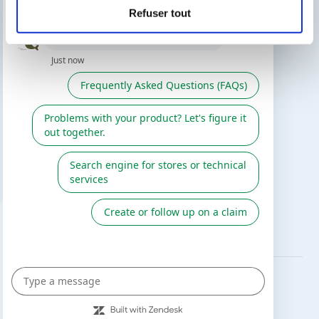
Refuser tout
CECI PEUT VOUS INTÉRESSER
Le blog de Gre
Chercher un installeur
Service après-vente
Catalogue Gre / Zodiac
Fluidra
Catalogue digital 2026
SUIVEZ-NOUS SUR