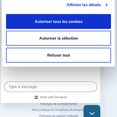
Afficher les détails
Chercher un installeur
Service après-vente
Autoriser tous les cookies
Catalogue Gre / Zodiac
Fluidra
Autoriser la sélection
Catalogue digital 2026
Refuser tout
SUIVEZ-NOUS SUR
Politique de confidentialité
Avis juridique et Conditions d'utilisation
Politique de gestion intégrée