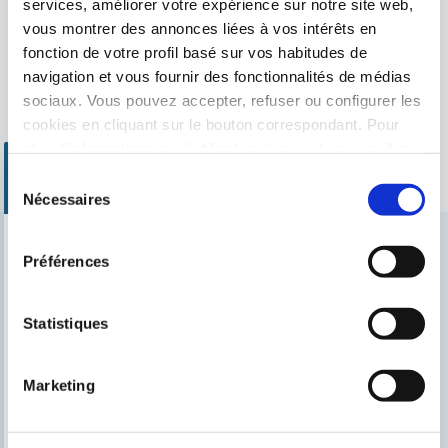
services, améliorer votre expérience sur notre site web,
vous montrer des annonces liées à vos intérêts en
fonction de votre profil basé sur vos habitudes de
navigation et vous fournir des fonctionnalités de médias
sociaux. Vous pouvez accepter, refuser ou configurer les
Kits de nettoyage
Aspirateurs de fond
cookies en cliquant sur le bouton correspondant. Pour
manuels
plus d'informations sur l'utilisation des cookies, veuillez
consulter notre
Politique de cookies
, disponible dans le
Sélection
pied de page de ce site web.
Nécessaires
du
consentement
Préférences
Trouvez notre distributeur le plus proche
Cherchez votre magasin
Statistiques
Marketing
CECI PEUT VOUS INTÉRESSER
Le blog de Gre