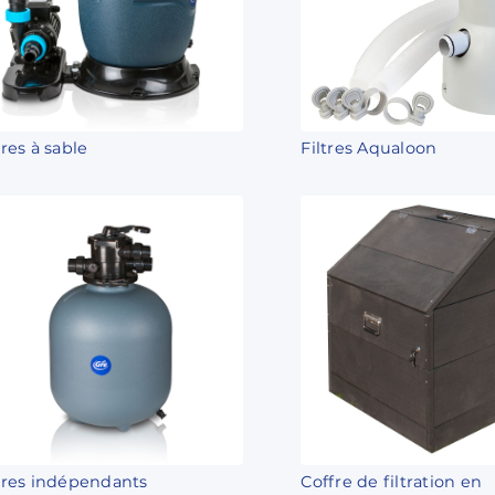
tres à sable
Filtres Aqualoon
ltres indépendants
Coffre de filtration en