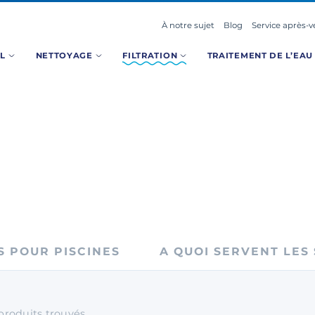
À notre sujet
Blog
Service après-v
OL
NETTOYAGE
FILTRATION
TRAITEMENT DE L’EA
S POUR PISCINES
A QUOI SERVENT LES
produits
trouvés.