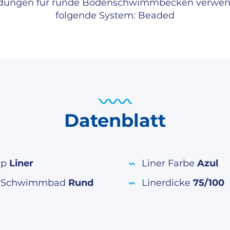
idungen für runde Bodenschwimmbecken verwen
folgende System: Beaded
Datenblatt
yp
Liner
Liner Farbe
Azul
m Schwimmbad
Rund
Linerdicke
75/100