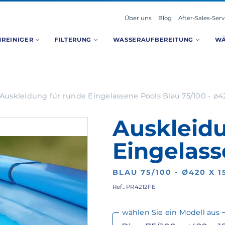
Über uns
Blog
After-Sales-Serv
REINIGER
FILTERUNG
WASSERAUFBEREITUNG
W
Auskleidung für runde Eingelassene Pools Blau 75/100 - ø4
Auskleidu
Eingelass
BLAU 75/100 - Ø420 X 
Ref.: PR4212FE
wählen Sie ein Modell aus