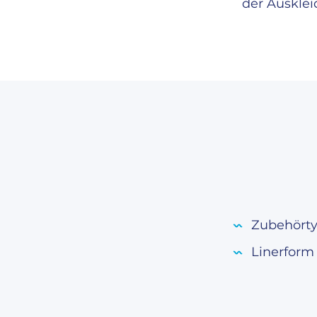
der Auskle
Zubehört
Linerfor