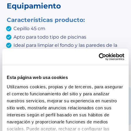
Equipamiento
Características producto:
Cepillo 45 cm
Apto para todo tipo de piscinas
Ideal para limpiar el fondo y las paredes de la
piscina
Cerdas resistentes y duraderas que
proporciona una larga durabilidad
Limpia en profundidad sin dañar el liner de la
Esta página web usa cookies
piscina gracias a su contorno gomoso
Utilizamos cookies, propias y de terceros, para asegurar
Fácil de utilizar y cómodo gracias a sus
el correcto funcionamiento del sitio y para analizar
esquinas redondeadas
nuestros servicios, mejorar su experiencia en nuestro
Permite llegar a la suciedad de las zonas más
sitio web, mostrarle anuncios relacionados con sus
complicadas
intereses según el perfil basado en sus hábitos de
Ayuda a mantener la salubridad del agua
navegación y proporcionarle funciones de medios
previniendo la aparición de organismos
sociales. Puede aceptar, rechazar o configurar las