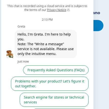
Encuentra nuestro distribuidor más cercano
Busca tu tienda
TE PUEDE INTERESAR
El blog de Gre
Buscar instalador
Servicio de postventa
Catálogo Gre / Zodiac
Fluidra
Cátalogo digital 2026
SÍGUENOS EN