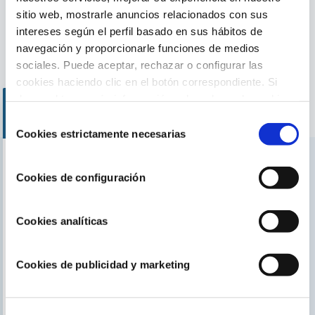
sitio web, mostrarle anuncios relacionados con sus
intereses según el perfil basado en sus hábitos de
navegación y proporcionarle funciones de medios
sociales. Puede aceptar, rechazar o configurar las
Cloradores salinos
cookies haciendo clic en el botón correspondiente. Si
desea obtener más información sobre el uso de cookies,
consulte nuestra
Política de cookies
, disponible en el
Selección
footer de este sitio web.
Cookies estrictamente necesarias
de
consentimiento
Encuentra nuestro distribuidor más cercano
Cookies de configuración
Busca tu tienda
Cookies analíticas
Cookies de publicidad y marketing
TE PUEDE INTERESAR
El blog de Gre