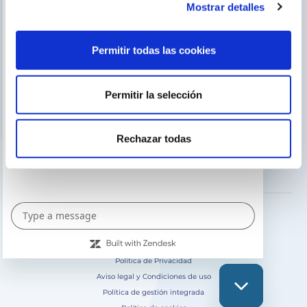
Buscar instalador
Mostrar detalles
Servicio de postventa
Catálogo Gre / Zodiac
Permitir todas las cookies
Fluidra
Permitir la selección
Cátalogo digital 2026
SÍGUENOS EN
Rechazar todas
Política de Privacidad
Aviso legal y Condiciones de uso
Política de gestión integrada