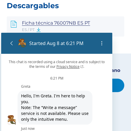
Descargables
Ficha técnica 76007NB ES PT
ES / PT
Encuentra nuestro distribuidor más cercano
Busca tu tienda
TE PUEDE INTERESAR
El blog de Gre
Buscar instalador