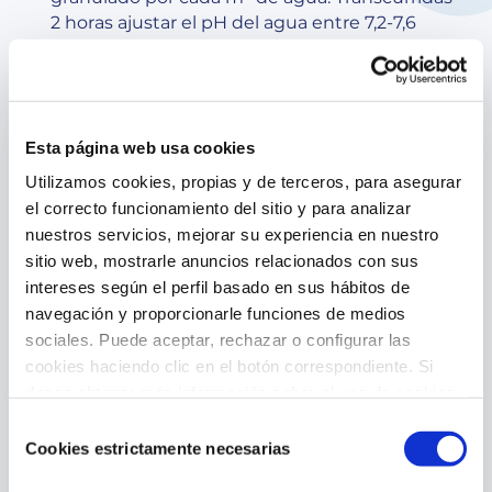
2 horas ajustar el pH del agua entre 7,2-7,6
utilizando minorador pH o incrementador de
pH
Tratamiento de mantenimiento: con el pH del
agua ajustado añadir en el skimmer o
Esta página web usa cookies
dosificador flotante 1 compacto del producto
por cada 25 m³ de agua cada 7-10 días *(Para
Utilizamos cookies, propias y de terceros, para asegurar
piscinas GRE aplicar el químico mediante un
el correcto funcionamiento del sitio y para analizar
dosificador flotante). El cloro residual libre
nuestros servicios, mejorar su experiencia en nuestro
deberá estar situado entre 0,5-2 mg/l
sitio web, mostrarle anuncios relacionados con sus
intereses según el perfil basado en sus hábitos de
Se recomienda lavar el filtro de cartucho
frecuentemente.
navegación y proporcionarle funciones de medios
sociales. Puede aceptar, rechazar o configurar las
Debe evitarse el contacto prolongado del
cookies haciendo clic en el botón correspondiente. Si
producto sobre las superficies del vaso en
desea obtener más información sobre el uso de cookies,
piscinas fabricadas con poliéster, liner, vinilo o
consulte nuestra
Política de cookies
, disponible en el
pintadas. Este producto las decolora
Selección
footer de este sitio web.
Cookies estrictamente necesarias
de
consentimiento