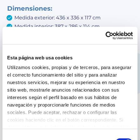
Dimensiones:
Medida exterior: 436 x 336 x 117 cm
Medida interior: 387 x 286 x 114 cm
Volumen de agua: 10 m³
Equipamiento:
Esta página web usa cookies
Liner de PVC azul con tratamiento anti-UV -
espesor del liner: 60/100
Utilizamos cookies, propias y de terceros, para asegurar
Depuradora de arena con un caudal de 4 m³/h
el correcto funcionamiento del sitio y para analizar
(sin prefiltro). Incluye la arena sílex (±20 kg)
nuestros servicios, mejorar su experiencia en nuestro
sitio web, mostrarle anuncios relacionados con sus
Escalera exterior de madera y escalera interior
intereses según el perfil basado en sus hábitos de
de acero inoxidable
navegación y proporcionarle funciones de medios
Protectores de fondo y pared
sociales. Puede aceptar, rechazar o configurar las
Estructura de pino silvestre francés y autoclave
cookies haciendo clic en el botón correspondiente. Si
clase IV. Certificado PEFC
desea obtener más información sobre el uso de cookies,
Embellecedores metálicos
consulte nuestra
Política de cookies
, disponible en el
Selección