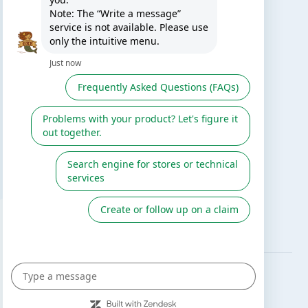
TE PUEDE INTERESAR
El blog de Gre
Buscar instalador
Servicio de postventa
Catálogo Gre / Zodiac
Fluidra
Cátalogo digital 2026
SÍGUENOS EN