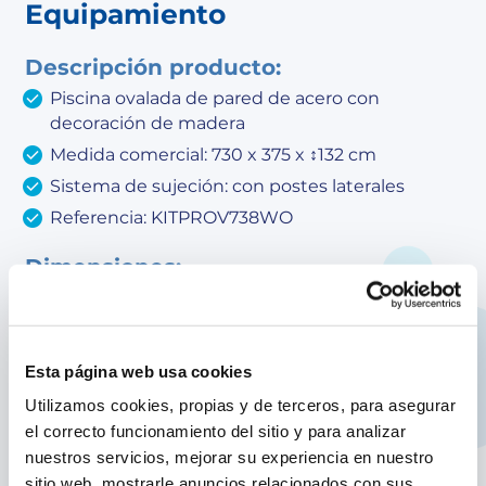
Equipamiento
Descripción producto:
Piscina ovalada de pared de acero con
decoración de madera
Medida comercial: 730 x 375 x ↕132 cm
Sistema de sujeción: con postes laterales
Referencia: KITPROV738WO
Dimensiones:
Medida exterior: 744 x 575 x 132 cm
Medida interior: 720 x 375 x 130 cm
Volumen de agua: 28,21 m³
Esta página web usa cookies
Utilizamos cookies, propias y de terceros, para asegurar
Equipamiento:
el correcto funcionamiento del sitio y para analizar
Liner de PVC azul con tratamiento anti-UV -
nuestros servicios, mejorar su experiencia en nuestro
espesor del liner: 40/100
sitio web, mostrarle anuncios relacionados con sus