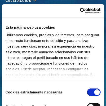
CALEFACCIÓN
CUBIERTAS
ACCESORIOS
Esta página web usa cookies
Utilizamos cookies, propias y de terceros, para asegurar
el correcto funcionamiento del sitio y para analizar
nuestros servicios, mejorar su experiencia en nuestro
sitio web, mostrarle anuncios relacionados con sus
intereses según el perfil basado en sus hábitos de
navegación y proporcionarle funciones de medios
sociales. Puede aceptar, rechazar o configurar las
cookies haciendo clic en el botón correspondiente. Si
desea obtener más información sobre el uso de cookies,
consulte nuestra
Política de cookies
, disponible en el
Selección
footer de este sitio web.
Cookies estrictamente necesarias
de
consentimiento