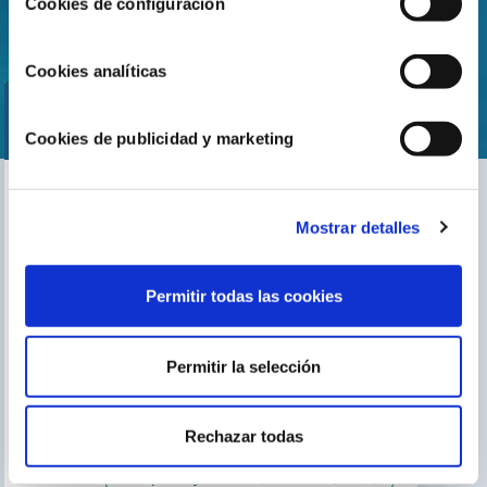
Cookies de configuración
Cookies analíticas
Cookies de publicidad y marketing
Encuentra nuestro distribuidor más cercano
Mostrar detalles
Busca tu tienda
Permitir todas las cookies
Permitir la selección
TE PUEDE INTERESAR
El blog de Gre
Buscar instalador
Rechazar todas
Servicio de postventa