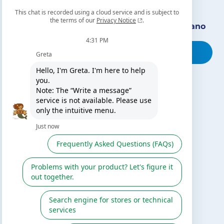
Encuentra nuestro distribuidor más cercano
Busca tu tienda
TE PUEDE INTERESAR
El blog de Gre
Buscar instalador
Servicio de postventa
Catálogo Gre / Zodiac
Fluidra
Cátalogo digital 2026
SÍGUENOS EN