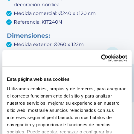
decoración nórdica
Medida comercial: Ø240 x ↕120 cm
Referencia: KIT240N
Dimensiones:
Medida exterior: Ø260 x 122m
Medida interior: Ø240 x 120m
Volumen de agua: 4,75 m³
Equipamiento:
Esta página web usa cookies
Liner de PVC gris con tratamiento anti-UV -
Utilizamos cookies, propias y de terceros, para asegurar
espesor del liner: 30/100
el correcto funcionamiento del sitio y para analizar
Depuradora de arena con un caudal de 4 m³/h.
nuestros servicios, mejorar su experiencia en nuestro
Incluye la arena sílex (±20 kg). Nuestros filtros
sitio web, mostrarle anuncios relacionados con sus
están conformes a la norma Europea
intereses según el perfil basado en sus hábitos de
Escalera de seguridad tipo tijera de 2x3
navegación y proporcionarle funciones de medios
peldaños. Permite desmontar los peldaños de
sociales. Puede aceptar, rechazar o configurar las