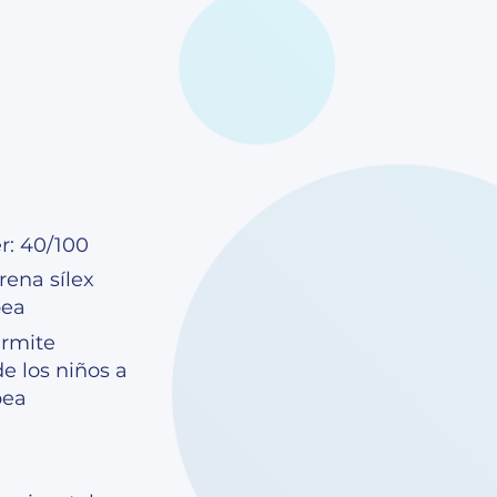
r: 40/100
rena sílex
pea
ermite
e los niños a
pea