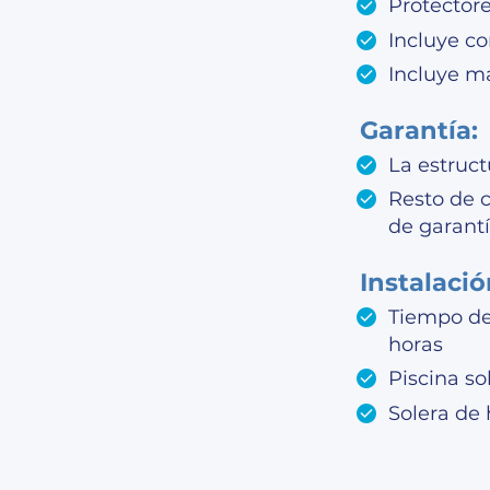
Protectore
Incluye c
Incluye m
Garantía:
La estruc
Resto de 
de garant
Instalació
Tiempo de 
horas
Piscina s
Solera de