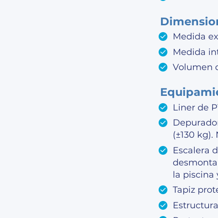
Dimensio
Medida ext
Medida int
Volumen d
Equipami
Liner de P
Depuradora
(±130 kg).
Escalera d
desmontar 
la piscina
Tapiz prot
Estructura