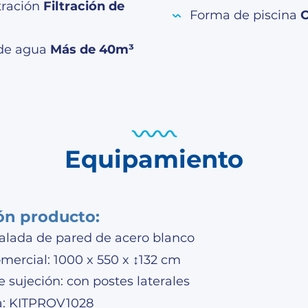
ltración
Filtración de
Forma de piscina
O
de agua
Más de 40m³
Equipamiento
ón producto:
valada de pared de acero blanco
mercial: 1000 x 550 x ↕132 cm
 sujeción: con postes laterales
a: KITPROV1028