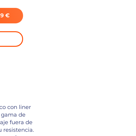
59 €
o con liner
La gama de
aje fuera de
 resistencia.