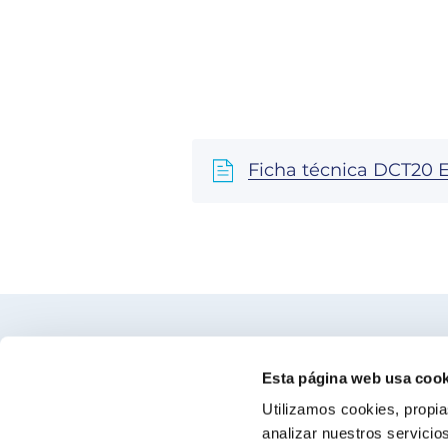
Ficha técnica DCT20 E
Encuentra nuestro distribuidor más c
Esta página web usa cook
Utilizamos cookies, propia
Busca tu tienda
analizar nuestros servicio