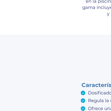
en la pisci
gama incluy
y
Caracterí
Dosificad
Regula la
Ofrece una