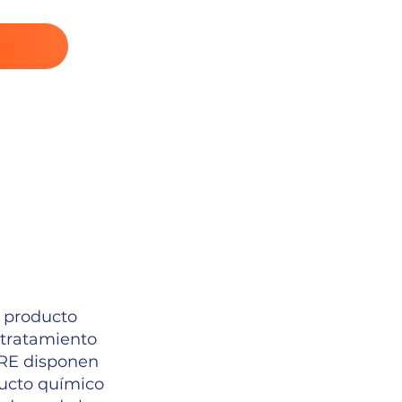
e producto
 tratamiento
 GRE disponen
ducto químico