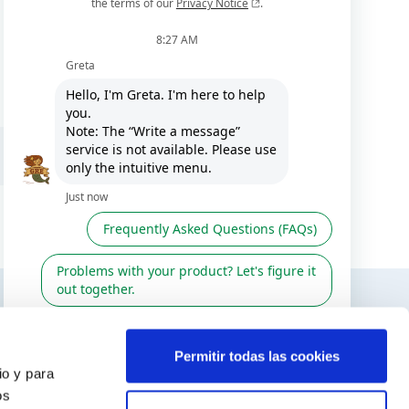
ES / EN
TERESAR
SÍGUENOS EN
Permitir todas las cookies
io y para
r
os