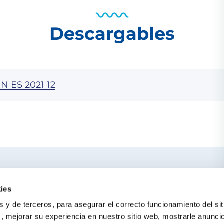
Descargables
N ES 2021 12
ercano
TE PUEDE IN
ies
El blog de Gre
s y de terceros, para asegurar el correcto funcionamiento del sit
Buscar instalado
s, mejorar su experiencia en nuestro sitio web, mostrarle anunci