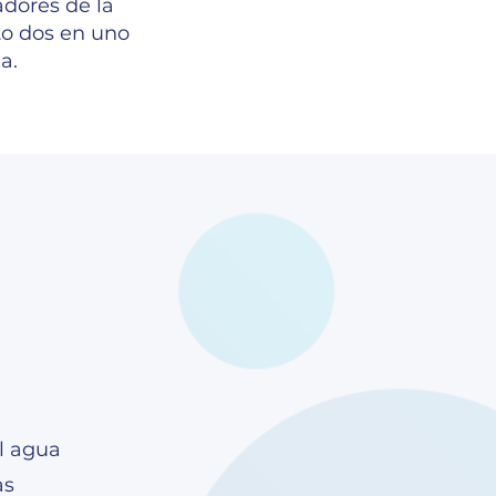
adores de la
o dos en uno
a.
l agua
as