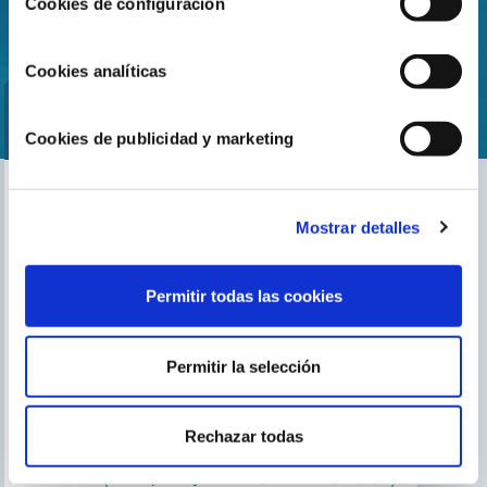
Cookies de configuración
Cookies analíticas
Cookies de publicidad y marketing
Encuentra nuestro distribuidor más cercano
Mostrar detalles
Busca tu tienda
Permitir todas las cookies
Permitir la selección
TE PUEDE INTERESAR
El blog de Gre
Buscar instalador
Rechazar todas
Servicio de postventa