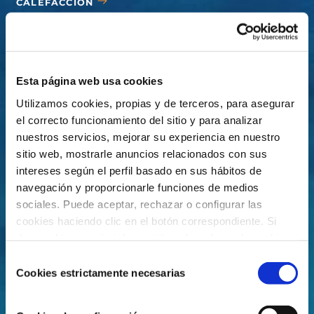
CALEFACCIÓN
CUBIERTAS
ACCESORIOS
Esta página web usa cookies
Utilizamos cookies, propias y de terceros, para asegurar
el correcto funcionamiento del sitio y para analizar
nuestros servicios, mejorar su experiencia en nuestro
sitio web, mostrarle anuncios relacionados con sus
intereses según el perfil basado en sus hábitos de
navegación y proporcionarle funciones de medios
sociales. Puede aceptar, rechazar o configurar las
cookies haciendo clic en el botón correspondiente. Si
desea obtener más información sobre el uso de cookies,
consulte nuestra
Política de cookies
, disponible en el
Selección
footer de este sitio web.
Cookies estrictamente necesarias
de
consentimiento