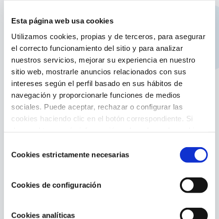
skimmer durante el invierno a baja
temperatura
Esta página web usa cookies
Ayuda a mantener el skimmer en buen estado
Utilizamos cookies, propias y de terceros, para asegurar
y no sufra daños
el correcto funcionamiento del sitio y para analizar
Recomendado para piscinas elevadas
nuestros servicios, mejorar su experiencia en nuestro
expuestas a zonas con bajas temperaturas
sitio web, mostrarle anuncios relacionados con sus
intereses según el perfil basado en sus hábitos de
Medida: 40 x 8 x 8 cm
navegación y proporcionarle funciones de medios
Referencia: 40581
sociales. Puede aceptar, rechazar o configurar las
cookies haciendo clic en el botón correspondiente. Si
desea obtener más información sobre el uso de cookies,
consulte nuestra
Política de cookies
, disponible en el
Selección
footer de este sitio web.
Cookies estrictamente necesarias
de
consentimiento
Cookies de configuración
Contenido relacionado
Cookies analíticas