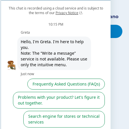
Encuentra nuestro distribuidor más cercano
Busca tu tienda
TE PUEDE INTERESAR
El blog de Gre
Buscar instalador
Servicio de postventa
Catálogo Gre / Zodiac
Fluidra
Cátalogo digital 2026