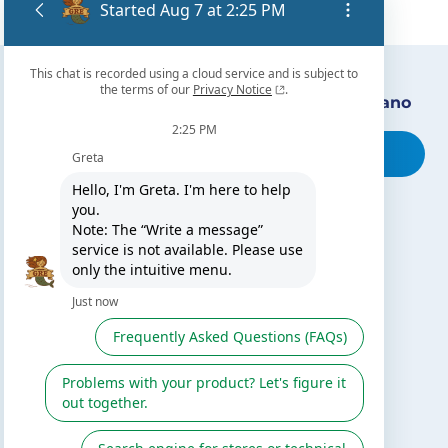
Encuentra nuestro distribuidor más cercano
Busca tu tienda
TE PUEDE INTERESAR
El blog de Gre
Buscar instalador
Servicio de postventa
Catálogo Gre / Zodiac
Fluidra
Cátalogo digital 2026