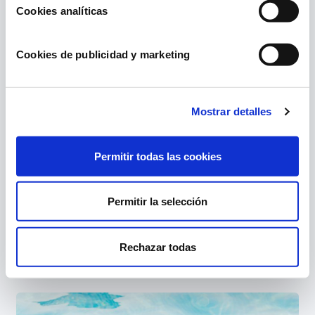
Cookies analíticas
Cookies de publicidad y marketing
Mostrar detalles
Ventajas de usar las cubiertas para piscinas
Permitir todas las cookies
Permitir la selección
Rechazar todas
Productos innovadores para piscinas: Novedades
2023 Gre