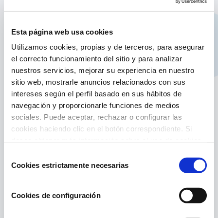
Evita que el agua se congele durante el
invierno
Previene de la salida de grietas en las paredes
Esta página web usa cookies
Incluye dos orificios superiores que permite
Utilizamos cookies, propias y de terceros, para asegurar
atarlo y mantenerlo fijo en la piscina
el correcto funcionamiento del sitio y para analizar
Recomendable usarlo al mismo tiempo que la
nuestros servicios, mejorar su experiencia en nuestro
cubierta de invierno ya que da mayor
sitio web, mostrarle anuncios relacionados con sus
protección
intereses según el perfil basado en sus hábitos de
Medida: 39 x 19,5 x 5 cm
navegación y proporcionarle funciones de medios
sociales. Puede aceptar, rechazar o configurar las
Referencia: 40580
cookies haciendo clic en el botón correspondiente. Si
desea obtener más información sobre el uso de cookies,
consulte nuestra
Política de cookies
, disponible en el
Selección
footer de este sitio web.
Cookies estrictamente necesarias
de
consentimiento
Cookies de configuración
Contenido relacionado