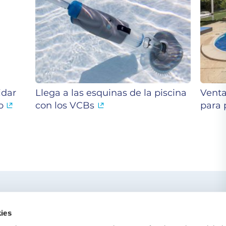
idar
Llega a las esquinas de la piscina
Venta
o
con los VCBs
para 
ercano
TE PUEDE IN
ies
El blog de Gre