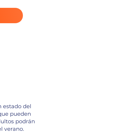
 estado del
 que pueden
dultos podrán
l verano.