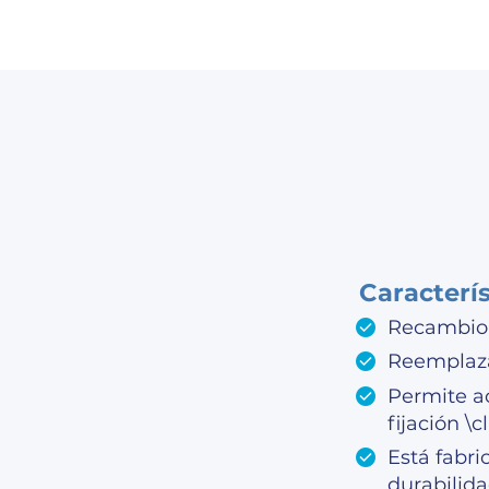
Caracterí
Recambio
Reemplaza
Permite ac
fijación \cl
Está fabri
durabilid