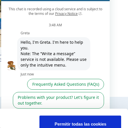
jas de usar las cubiertas
piscinas
TERESAR
SÍGUENOS EN
Permitir todas las cookies