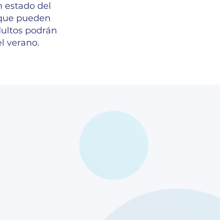
 estado del
 que pueden
dultos podrán
l verano.