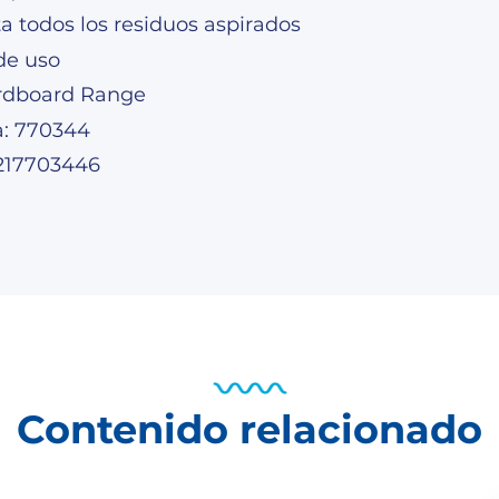
a todos los residuos aspirados
de uso
rdboard Range
a: 770344
217703446
Contenido relacionado