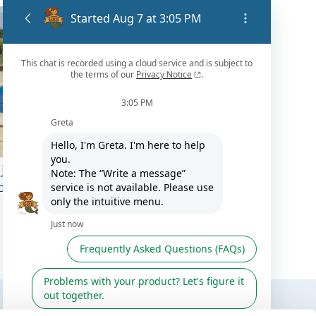
jas de usar las cubiertas
piscinas