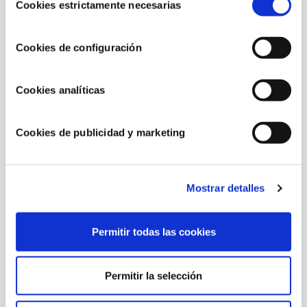
footer de este sitio web.
Cookies estrictamente necesarias
de
Medida plegado: Ø5 x 263 cm
consentimiento
Referencia: 40011
Cookies de configuración
Cookies analíticas
Cookies de publicidad y marketing
Contenido relacionado
Mostrar detalles
Permitir todas las cookies
Permitir la selección
Los imprescindibles para cuidar tu piscina a mitad