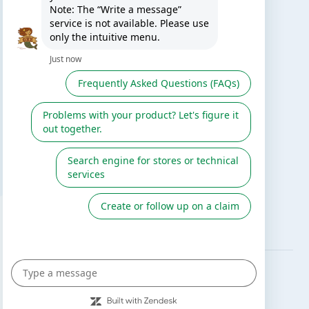
TE PUEDE INTERESAR
El blog de Gre
Buscar instalador
Servicio de postventa
Catálogo Gre / Zodiac
Fluidra
Cátalogo digital 2026
SÍGUENOS EN