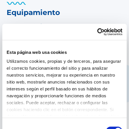
Equipamiento
Características producto:
Mango telescópico de aluminio compatible
con variedad de accesorios
Facilita el acceso a todas las zonas de la piscina
Esta página web usa cookies
Permite regular a la medida que más se ajuste
Utilizamos cookies, propias y de terceros, para asegurar
a cada necesidad por lo que facilita el trabajo
el correcto funcionamiento del sitio y para analizar
Compatible con accesorios con sistema de
nuestros servicios, mejorar su experiencia en nuestro
fijación mediante clip
sitio web, mostrarle anuncios relacionados con sus
Ofrece un mecanismo de bloqueo y
intereses según el perfil basado en sus hábitos de
desbloqueo
navegación y proporcionarle funciones de medios
Mango ergonómico
sociales. Puede aceptar, rechazar o configurar las
cookies haciendo clic en el botón correspondiente. Si
Tiene una longitud total de 480 m
desea obtener más información sobre el uso de cookies,
Se divide en 2 tramos de 240 m
consulte nuestra
Política de cookies
, disponible en el
Selección
Material: aluminio plateado