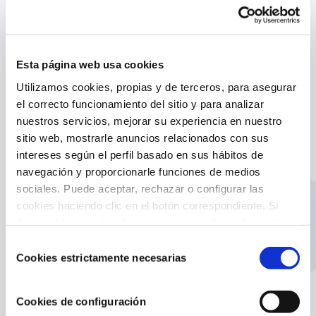
Equipamiento
Características producto:
Cabezal de limpiafondos triangular rotativo
Esta página web usa cookies
Contiene cepillos inferiores
Utilizamos cookies, propias y de terceros, para asegurar
Ofrece un mantenimiento rápido y económico
el correcto funcionamiento del sitio y para analizar
de la piscina
nuestros servicios, mejorar su experiencia en nuestro
sitio web, mostrarle anuncios relacionados con sus
Resistente y eficaz en las tareas cotidianas del
intereses según el perfil basado en sus hábitos de
mantenimiento
navegación y proporcionarle funciones de medios
Ayuda a limpiar el fondo de la piscina
sociales. Puede aceptar, rechazar o configurar las
Tiene una conexión a manguera de aspiración
cookies haciendo clic en el botón correspondiente. Si
de Ø32 mm – Ø38mm
desea obtener más información sobre el uso de cookies,
La manguera conectada al skimmer o a la
consulte nuestra
Política de cookies
, disponible en el
Selección
toma de aspiración permite aspirar los residuos
footer de este sitio web.
Cookies estrictamente necesarias
de
hasta la depuradora
consentimiento
Se adapta a cualquier mango telescópico con
Cookies de configuración
sistema de conexión de clip