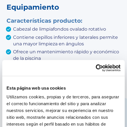
Equipamiento
Características producto:
Cabezal de limpiafondos ovalado rotativo
Contiene cepillos inferiores y laterales permite
una mayor limpieza en ángulos
Ofrece un mantenimiento rápido y económico
de la piscina
Resistente y eficaz en las tareas cotidianas del
mantenimiento
Ayuda a limpiar el fondo y la media altura de la
piscina
Esta página web usa cookies
Tiene una conexión a manguera de aspiración
Utilizamos cookies, propias y de terceros, para asegurar
de Ø32 mm - Ø38mm
el correcto funcionamiento del sitio y para analizar
Apto para todo tipo de revestimientos
nuestros servicios, mejorar su experiencia en nuestro
sitio web, mostrarle anuncios relacionados con sus
Base giratoria que permite prevenir enredos
intereses según el perfil basado en sus hábitos de
en la manguera de aspiración