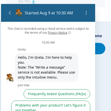
ES / EN
Encuentra nuestro distribuidor más cercano
Busca tu tienda
TE PUEDE INTERESAR
El blog de Gre
Buscar instalador
Servicio de postventa
Catálogo Gre / Zodiac
Fluidra