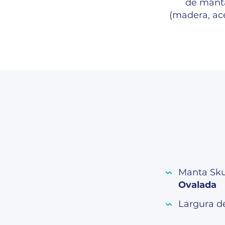
de manta
(madera, ac
Manta Sk
Ovalada
Largura d