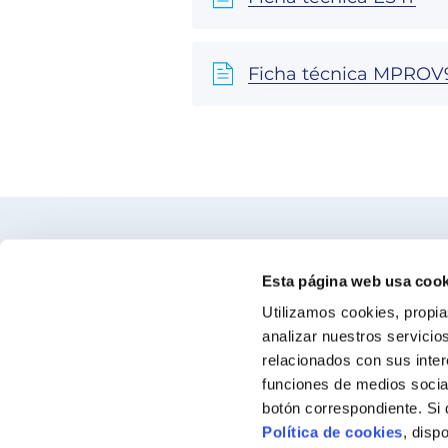
Ficha técnica MPROV9
Encuentra nuestro distribuidor más c
Esta página web usa cook
Utilizamos cookies, propia
Busca tu tienda
analizar nuestros servicio
relacionados con sus inter
funciones de medios social
botón correspondiente. Si
Política de cookies
, disp