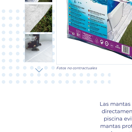
Fotos no contractuales
Las mantas p
directament
piscina ev
mantas prot