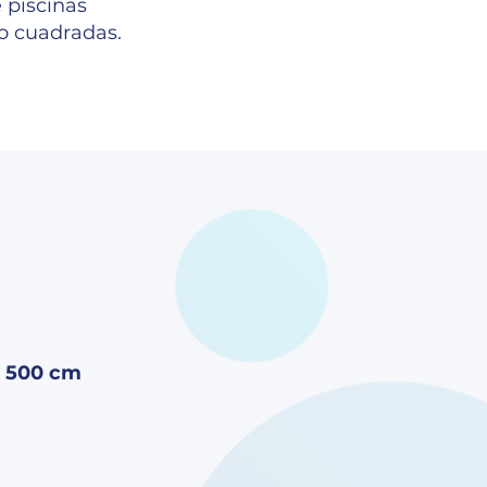
 piscinas
o cuadradas.
a
500 cm