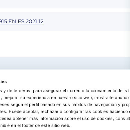
15 EN ES 2021 12
ercano
TE PUEDE IN
ies
El blog de Gre
s y de terceros, para asegurar el correcto funcionamiento del sit
Buscar instalado
s, mejorar su experiencia en nuestro sitio web, mostrarle anunci
eses según el perfil basado en sus hábitos de navegación y pro
Servicio de post
es. Puede aceptar, rechazar o configurar las cookies haciendo c
Catálogo Gre / Z
 desea obtener más información sobre el uso de cookies, consul
onible en el footer de este sitio web.
Fluidra