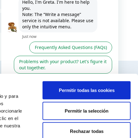
ES / EN
TERESAR
SÍGUENOS EN
Permitir todas las cookies
io y para
r
os
Permitir la selección
porcionarle
venta
lic en el
odiac
te nuestra
Rechazar todas