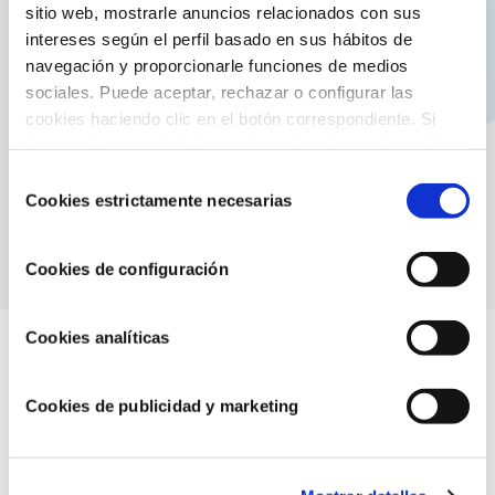
sitio web, mostrarle anuncios relacionados con sus
Fabricada en un material plástico con un alto
intereses según el perfil basado en sus hábitos de
grado de resistencia
navegación y proporcionarle funciones de medios
Facilita la limpieza dentro de la piscina gracias a
sociales. Puede aceptar, rechazar o configurar las
su flexibilidad
cookies haciendo clic en el botón correspondiente. Si
Compatible con limpiafondos de aspiración
desea obtener más información sobre el uso de cookies,
La manguera tiene un color azul y las
consulte nuestra
Política de cookies
, disponible en el
Selección
terminales color blanco
footer de este sitio web.
Cookies estrictamente necesarias
de
Referencia: 40003
consentimiento
Cookies de configuración
Cookies analíticas
Cookies de publicidad y marketing
Contenido relacionado