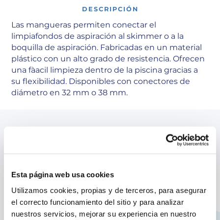
DESCRIPCIÓN
Las mangueras permiten conectar el
limpiafondos de aspiración al skimmer o a la
boquilla de aspiración. Fabricadas en un material
plástico con un alto grado de resistencia. Ofrecen
una fàacil limpieza dentro de la piscina gracias a
su flexibilidad. Disponibles con conectores de
diámetro en 32 mm o 38 mm.
Equipamiento
Características producto:
Esta página web usa cookies
Manguera para limpiafondos
Utilizamos cookies, propias y de terceros, para asegurar
Tiene una longitud de 12 m con 2 terminales
el correcto funcionamiento del sitio y para analizar
de Ø38 mm
nuestros servicios, mejorar su experiencia en nuestro