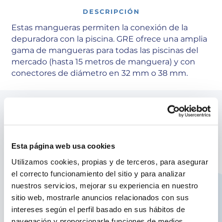
DESCRIPCIÓN
Estas mangueras permiten la conexión de la
depuradora con la piscina. GRE ofrece una amplia
gama de mangueras para todas las piscinas del
mercado (hasta 15 metros de manguera) y con
conectores de diámetro en 32 mm o 38 mm.
Equipamiento
Esta página web usa cookies
Características producto:
Utilizamos cookies, propias y de terceros, para asegurar
Manguera de conexión para depuradoras de
el correcto funcionamiento del sitio y para analizar
arena
nuestros servicios, mejorar su experiencia en nuestro
Tiene una longitud de 36 cm con un diámetro
sitio web, mostrarle anuncios relacionados con sus
de Ø38 mm
intereses según el perfil basado en sus hábitos de
Permite una conexión segura y libre de fugas
navegación y proporcionarle funciones de medios