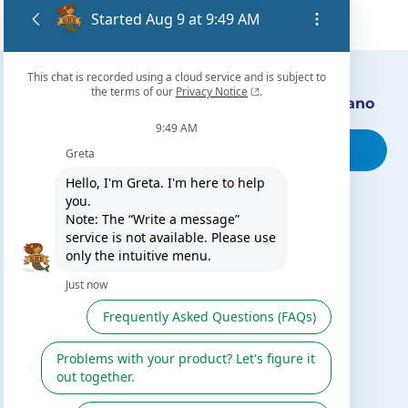
Encuentra nuestro distribuidor más cercano
Busca tu tienda
TE PUEDE INTERESAR
El blog de Gre
Buscar instalador
Servicio de postventa
Catálogo Gre / Zodiac
Fluidra