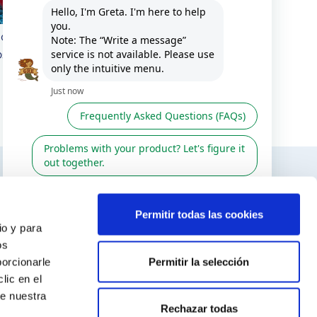
os para Piscina Originales
os que Disfrutar
TERESAR
SÍGUENOS EN
Permitir todas las cookies
io y para
r
os
Permitir la selección
porcionarle
venta
lic en el
odiac
te nuestra
Rechazar todas