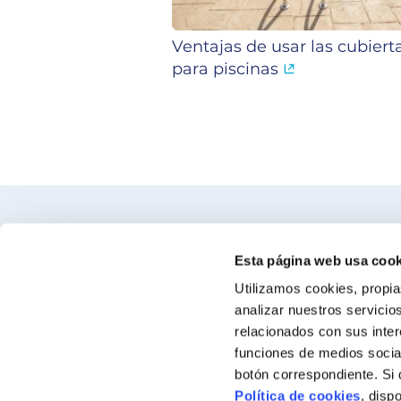
Ventajas de usar las cubiert
para piscinas
Encuentra nuestro distribuidor más c
Esta página web usa cook
Utilizamos cookies, propia
Busca tu tienda
analizar nuestros servicio
relacionados con sus inter
funciones de medios social
botón correspondiente. Si
Política de cookies
, disp