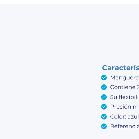
Caracterí
Manguera 
Contiene 
Su flexibi
Presión m
Color: azul
Referenci