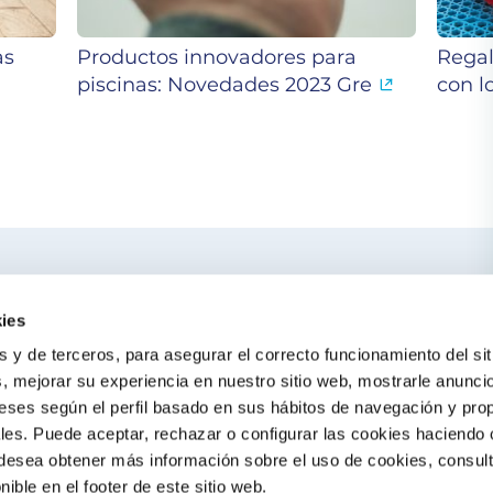
as
Productos innovadores para
Regal
piscinas: Novedades 2023 Gre
con l
ercano
TE PUEDE IN
ies
El blog de Gre
s y de terceros, para asegurar el correcto funcionamiento del sit
Buscar instalado
s, mejorar su experiencia en nuestro sitio web, mostrarle anunci
eses según el perfil basado en sus hábitos de navegación y pro
Servicio de post
es. Puede aceptar, rechazar o configurar las cookies haciendo c
Catálogo Gre / Z
 desea obtener más información sobre el uso de cookies, consul
onible en el footer de este sitio web.