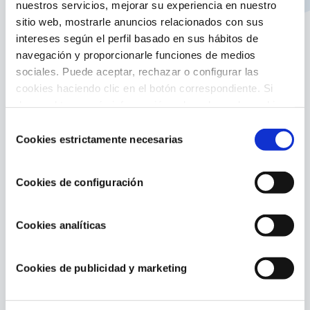
nuestros servicios, mejorar su experiencia en nuestro
sitio web, mostrarle anuncios relacionados con sus
Características producto:
intereses según el perfil basado en sus hábitos de
Liner azul para piscina de madera ovalada
navegación y proporcionarle funciones de medios
(Modelo Grenade) altura 119 cm
sociales. Puede aceptar, rechazar o configurar las
Sistema colgante: proporciona durabilidad y
cookies haciendo clic en el botón correspondiente. Si
gracias a su diseño facilita su colocación
desea obtener más información sobre el uso de cookies,
consulte nuestra
Política de cookies
, disponible en el
Dimensión de la piscina: 436 x 336 x 119 cm
Selección
footer de este sitio web.
Cookies estrictamente necesarias
Espesor del liner: 60/100
de
consentimiento
Material: PVC
Cookies de configuración
Cookies analíticas
Cookies de publicidad y marketing
Contenido relacionado