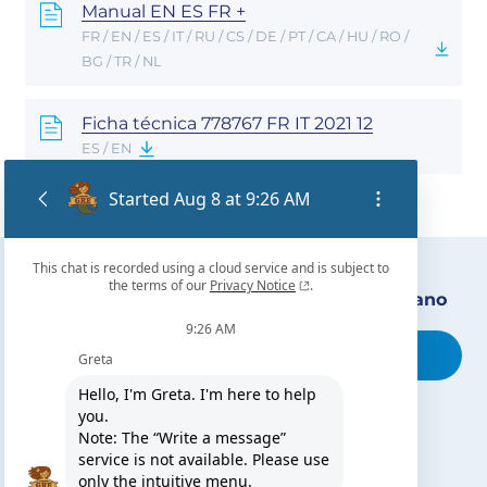
Manual EN ES FR +
FR / EN / ES / IT / RU / CS / DE / PT / CA / HU / RO /
BG / TR / NL
Ficha técnica 778767 FR IT 2021 12
ES / EN
Encuentra nuestro distribuidor más cercano
Busca tu tienda
TE PUEDE INTERESAR
El blog de Gre