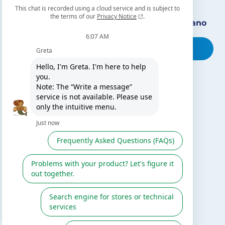
Encuentra nuestro distribuidor más cercano
Busca tu tienda
TE PUEDE INTERESAR
El blog de Gre
Buscar instalador
Servicio de postventa
Catálogo Gre / Zodiac
Fluidra
Cátalogo digital 2026
SÍGUENOS EN