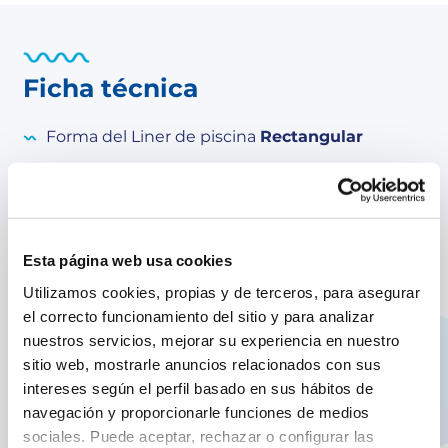
Ficha técnica
Forma del Liner de piscina
Rectangular
Liner Color
Gris
Espesor Liner
60/100
Esta página web usa cookies
Utilizamos cookies, propias y de terceros, para asegurar
Equipamiento
el correcto funcionamiento del sitio y para analizar
nuestros servicios, mejorar su experiencia en nuestro
Características producto:
sitio web, mostrarle anuncios relacionados con sus
intereses según el perfil basado en sus hábitos de
Liner gris para piscina de composite
rectangular altura 124 cm
navegación y proporcionarle funciones de medios
sociales. Puede aceptar, rechazar o configurar las
Sistema beaded: Este sistema proporciona