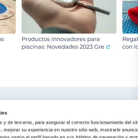
as
Productos innovadores para
Regal
piscinas: Novedades 2023 Gre
con l
ercano
TE PUEDE IN
ies
El blog de Gre
s y de terceros, para asegurar el correcto funcionamiento del sit
Buscar instalado
s, mejorar su experiencia en nuestro sitio web, mostrarle anunci
eses según el perfil basado en sus hábitos de navegación y pro