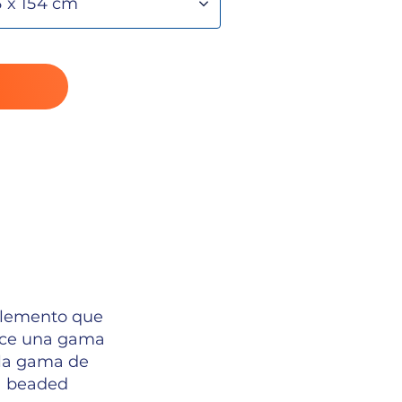
 elemento que
rece una gama
 la gama de
ma beaded