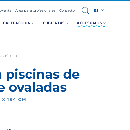
t-venta
Área para profesionales
Contacto
ES
CALEFACCIÓN
CUBIERTAS
ACCESORIOS
x 154 cm
a piscinas de
e ovaladas
6 X 154 CM