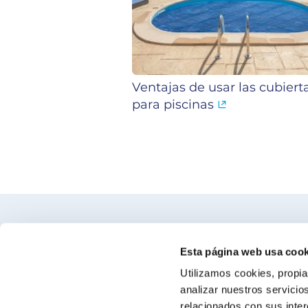
Ventajas de usar las cubiert
para piscinas
Encuentra nuestro distribuidor más c
Esta página web usa cook
Utilizamos cookies, propia
Busca tu tienda
analizar nuestros servicio
relacionados con sus inter