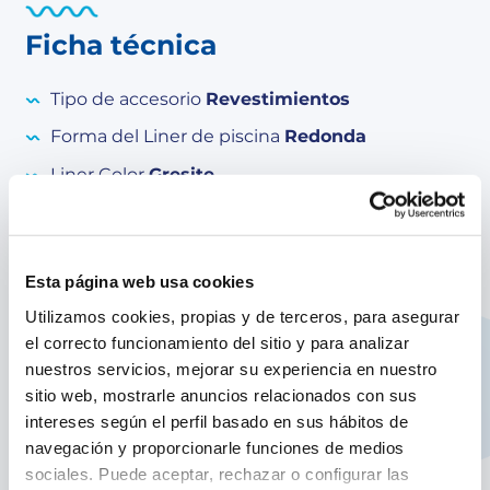
Ficha técnica
Tipo de accesorio
Revestimientos
Forma del Liner de piscina
Redonda
Liner Color
Gresite
Espesor Liner
50/100
Diámetro del revestimiento
550 cm
Esta página web usa cookies
Altura del revestimiento
132 cm
Utilizamos cookies, propias y de terceros, para asegurar
el correcto funcionamiento del sitio y para analizar
nuestros servicios, mejorar su experiencia en nuestro
sitio web, mostrarle anuncios relacionados con sus
Equipamiento
intereses según el perfil basado en sus hábitos de
navegación y proporcionarle funciones de medios
Características producto:
sociales. Puede aceptar, rechazar o configurar las
Liner decoración gresite para piscina redonda