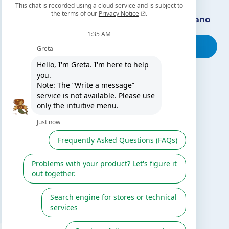
Encuentra nuestro distribuidor más cercano
Busca tu tienda
TE PUEDE INTERESAR
El blog de Gre
Buscar instalador
Servicio de postventa
Catálogo Gre / Zodiac
Fluidra
Cátalogo digital 2026
SÍGUENOS EN