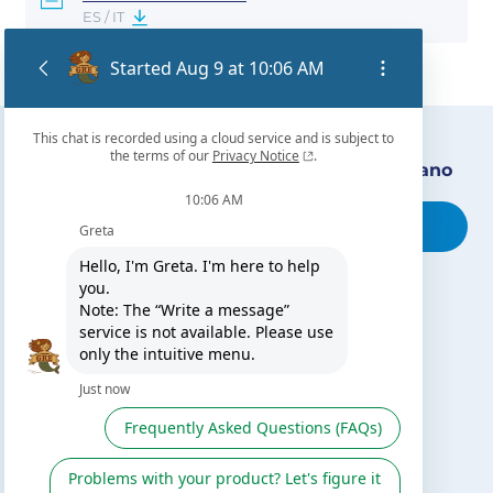
ES / IT
Encuentra nuestro distribuidor más cercano
Busca tu tienda
TE PUEDE INTERESAR
El blog de Gre
Buscar instalador
Servicio de postventa
Catálogo Gre / Zodiac