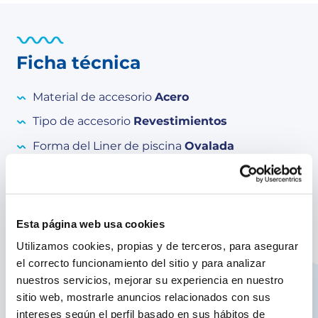
Ficha técnica
Material de accesorio
Acero
Tipo de accesorio
Revestimientos
Forma del Liner de piscina
Ovalada
Liner Color
Azul
Espesor Liner
40/100
Anchura revestimiento
470 cm
Esta página web usa cookies
Altura del revestimiento
132 cm
Utilizamos cookies, propias y de terceros, para asegurar
el correcto funcionamiento del sitio y para analizar
Longitud liner
915 cm
nuestros servicios, mejorar su experiencia en nuestro
sitio web, mostrarle anuncios relacionados con sus
intereses según el perfil basado en sus hábitos de