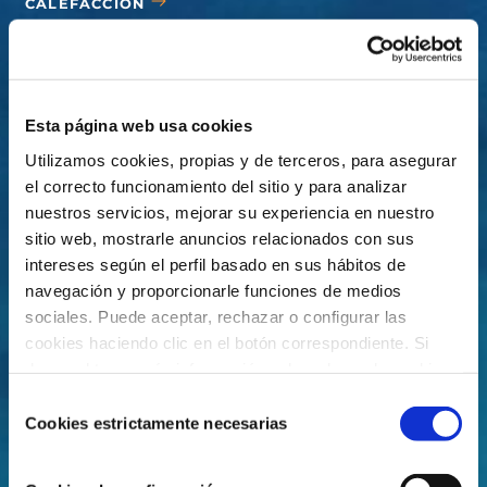
CALEFACCIÓN
CUBIERTAS
ACCESORIOS
Esta página web usa cookies
Utilizamos cookies, propias y de terceros, para asegurar
el correcto funcionamiento del sitio y para analizar
nuestros servicios, mejorar su experiencia en nuestro
sitio web, mostrarle anuncios relacionados con sus
intereses según el perfil basado en sus hábitos de
navegación y proporcionarle funciones de medios
sociales. Puede aceptar, rechazar o configurar las
cookies haciendo clic en el botón correspondiente. Si
desea obtener más información sobre el uso de cookies,
consulte nuestra
Política de cookies
, disponible en el
Selección
footer de este sitio web.
Cookies estrictamente necesarias
de
consentimiento