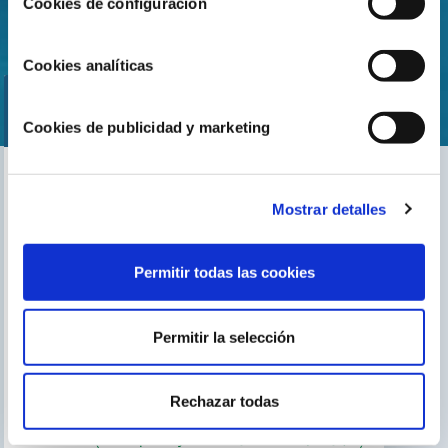
Cookies de configuración
Cookies analíticas
Cookies de publicidad y marketing
Encuentra nuestro distribuidor más cercano
Mostrar detalles
Busca tu tienda
Permitir todas las cookies
Permitir la selección
TE PUEDE INTERESAR
El blog de Gre
Buscar instalador
Rechazar todas
Servicio de postventa