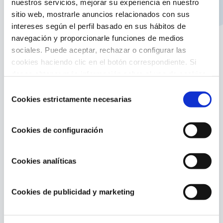
nuestros servicios, mejorar su experiencia en nuestro
Características producto:
sitio web, mostrarle anuncios relacionados con sus
intereses según el perfil basado en sus hábitos de
Wiki Vac es un limpiafondos automático para
navegación y proporcionarle funciones de medios
piscinas auto-portantes y elevadas
sociales. Puede aceptar, rechazar o configurar las
Funciona con equipos de filtración de baja
cookies haciendo clic en el botón correspondiente. Si
potencia a partir de 3 m³/h ( 0,1CV )
desea obtener más información sobre el uso de cookies,
Dispone de un prefiltro exclusivo que permite
consulte nuestra
Política de cookies
, disponible en el
Selección
proteger el cartucho y la filtración
footer de este sitio web.
Cookies estrictamente necesarias
de
Diseñado para la aspiración de la suciedad del
consentimiento
fondo de la piscina
Cookies de configuración
Incluye 55 m de manguera de Ø38 mm
Medida: 80 x 70 x 47 cm
Referencia: 90399
Cookies analíticas
Cookies de publicidad y marketing