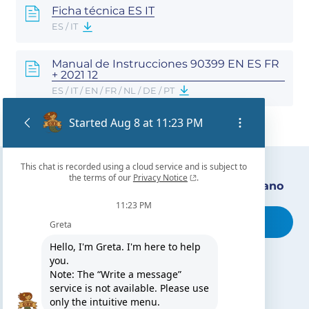
Ficha técnica ES IT
ES / IT
Manual de Instrucciones 90399 EN ES FR
+ 2021 12
ES / IT / EN / FR / NL / DE / PT
Encuentra nuestro distribuidor más cercano
Busca tu tienda
TE PUEDE INTERESAR
El blog de Gre