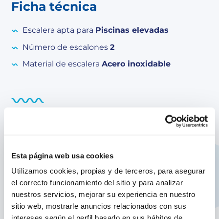
Ficha técnica
Escalera apta para
Piscinas elevadas
Número de escalones
2
Material de escalera
Acero inoxidable
Equipamiento
Características producto:
Escalera de acero tipo tijera con una altura de
Esta página web usa cookies
98 cm
Utilizamos cookies, propias y de terceros, para asegurar
Estructura de acero galvanizado y peldaños de
el correcto funcionamiento del sitio y para analizar
polipropileno
nuestros servicios, mejorar su experiencia en nuestro
2x2 peldaños con sistema antideslizante
sitio web, mostrarle anuncios relacionados con sus
Pies con topes de goma que da estabilidad y
intereses según el perfil basado en sus hábitos de