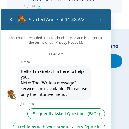
ES / EN
Encuentra nuestro distribuidor más cercano
Busca tu tienda
TE PUEDE INTERESAR
El blog de Gre
Buscar instalador
Servicio de postventa
Catálogo Gre / Zodiac