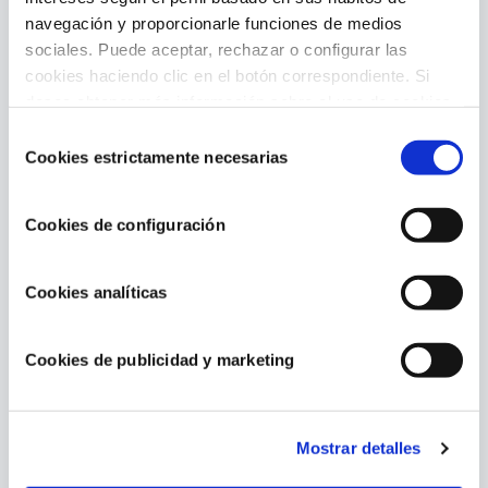
evitan estropear el liner
navegación y proporcionarle funciones de medios
sociales. Puede aceptar, rechazar o configurar las
Apta para piscinas desmontables elevadas
cookies haciendo clic en el botón correspondiente. Si
Fácil y rápido montaje
desea obtener más información sobre el uso de cookies,
Ligera para fácil manejo
consulte nuestra
Política de cookies
, disponible en el
Selección
Peso máximo: 110 kg
footer de este sitio web.
Cookies estrictamente necesarias
de
Color: azul
consentimiento
Medida: altura 98 cm
Cookies de configuración
Referencia: AR109
Cookies analíticas
Cookies de publicidad y marketing
Contenido relacionado
Mostrar detalles