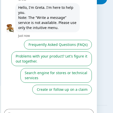
TE PUEDE INTERESAR
El blog de Gre
Buscar instalador
Servicio de postventa
Catálogo Gre / Zodiac
Fluidra
Cátalogo digital 2026
SÍGUENOS EN