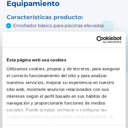
Equipamiento
Características producto:
Enrollador básico para piscinas elevadas
Ofrece un desarrollo máximo de 580 cm
El uso del enrollador permite colocar y retirar el
cobertor de burbujas con facilidad con la ayuda
de la manivela
Esta página web usa cookies
Se instala de manera fácil mediante dos placas
Utilizamos cookies, propias y de terceros, para asegurar
atornilladas a las playas
el correcto funcionamiento del sitio y para analizar
Tiene un fácil y rápido montaje
nuestros servicios, mejorar su experiencia en nuestro
Incluye accesorios de montaje para piscinas de
sitio web, mostrarle anuncios relacionados con sus
madera piscinas de chapa de acero piscinas
intereses según el perfil basado en sus hábitos de
tubulares
navegación y proporcionarle funciones de medios
Permite desplazar cómodamente el enrollador
sociales. Puede aceptar, rechazar o configurar las
a un lado para liberar toda la superficie de la
cookies haciendo clic en el botón correspondiente. Si
piscina una vez quitado el cobertor
desea obtener más información sobre el uso de cookies,