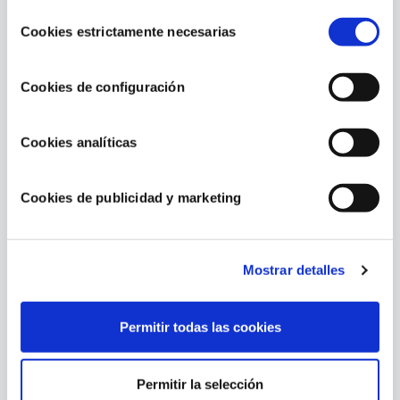
Referencia: CRP58
consulte nuestra
Política de cookies
, disponible en el
Selección
footer de este sitio web.
Cookies estrictamente necesarias
de
consentimiento
Cookies de configuración
Cookies analíticas
Contenido relacionado
Cookies de publicidad y marketing
Mostrar detalles
Permitir todas las cookies
Cubiertas de piscina: un aliado más allá del
invierno
Permitir la selección