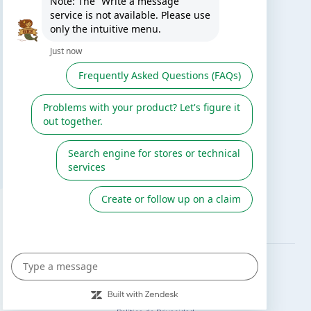
TE PUEDE INTERESAR
El blog de Gre
Buscar instalador
Servicio de postventa
Catálogo Gre / Zodiac
Fluidra
Cátalogo digital 2026
SÍGUENOS EN