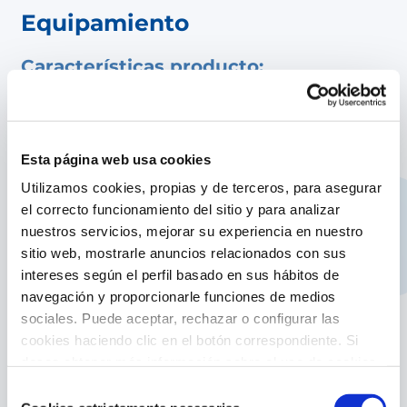
Equipamiento
Características producto:
El sistema de filtración VersaPool de GRE le
permite limpiar de forma efectiva impurezas y
dar transparencia al agua de piscinas hasta
20m³.
Esta página web usa cookies
Está constituido por una bomba sin prefiltro,
Utilizamos cookies, propias y de terceros, para asegurar
un filtro de arena y todos los accesorios para
el correcto funcionamiento del sitio y para analizar
conectarse a la instalación de cualquier piscina
nuestros servicios, mejorar su experiencia en nuestro
elevada que use tubería de diámetro 32mm o
sitio web, mostrarle anuncios relacionados con sus
38mm.
intereses según el perfil basado en sus hábitos de
Es compacto, rápido y versátil para instalar, así
navegación y proporcionarle funciones de medios
como fácil de usar.
sociales. Puede aceptar, rechazar o configurar las
FÁCIL DE INSTALAR. Conjunto todo en uno,
cookies haciendo clic en el botón correspondiente. Si
con todos los componentes incluidos. Fácil de
desea obtener más información sobre el uso de cookies,
montar para cualquier persona no
consulte nuestra
Política de cookies
, disponible en el
Selección
especializada. No requiere de instalación
footer de este sitio web.