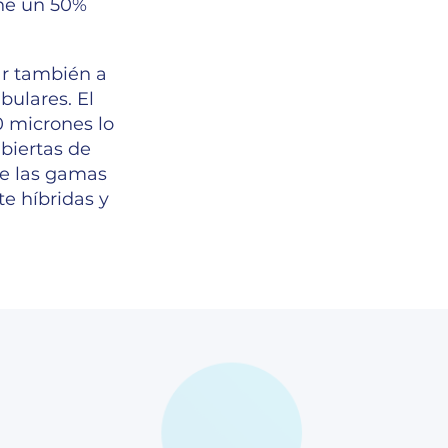
one un 50%
ar también a
bulares. El
0 micrones lo
biertas de
de las gamas
e híbridas y