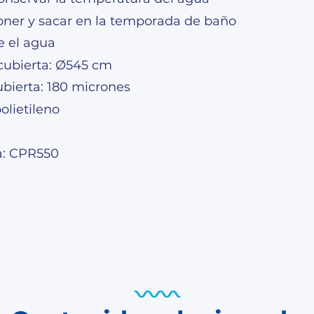
poner y sacar en la temporada de baño
e el agua
cubierta: Ø545 cm
bierta: 180 micrones
polietileno
a: CPR550