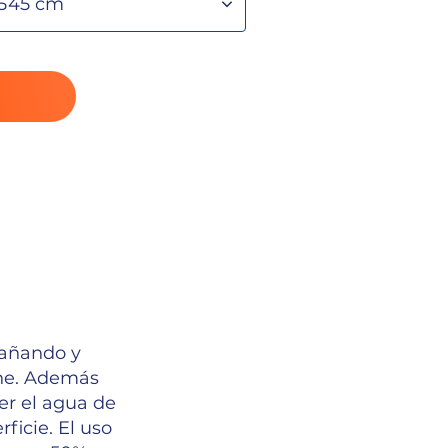
bañando y
che. Además
er el agua de
ficie. El uso