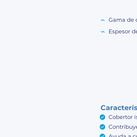
Gama de 
Espesor d
Caracterí
Cobertor 
Contribuye
Ayuda a c