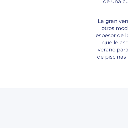
de una cu
La gran ven
otros mode
espesor de l
que le as
verano para
de piscinas